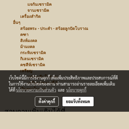
แจกันเซรามิค
จานเซรามิค
เครื่องสำริด
อื่นๆ
สร้อยพระ - ประคำ - สร้อยลูกปัดโบราณ
คฑา
สิงห์มงคล
ม้ามงคล
กระทิงเซรามิค
กิเลนเซรามิค
คชสีห์เซรามิค
เหรียญ
เหรียญจีนโบราณ
เว็บไซต์นี้มีการใช้งานคุกกี้ เพื่อเพิ่มประสิทธิภาพและประสบการณ์ที่ดี
เหรียญรัชกาลที่ 5
ในการใช้งานเว็บไซต์ของท่าน ท่านสามารถอ่านรายละเอียดเพิ่มเติม
เงินตราโบราณ
ได้ที่
นโยบายความเป็นส่วนตัว
และ
นโยบายคุกกี้
ตั้งค่าคุกกี้
ยอมรับทั้งหมด
สอบถามเพิ่มเติมได้ที่
คุณบอย 099-669-8996