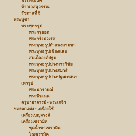
พระพิฆเนศ
ท้าวเวสสุวรรณ
รัชกาลที่ 5
พระบูชา
พระพุทธรูป
พระกรุฮอด
พระกริ่งปวเรศ
พระพุทธรูปกำแพงสามขา
พระพุทธรูปเชียงแสน
สมเด็จองค์ปฐม
พระพุทธรูปปางมารวิชัย
พระพุทธรูปปางสมาธิ
พระพุทธรูปปางปฐมเทศนา
เทวรูป
พระนารายณ์
พระพิฆเนศ
ครูบาอาจารย์ - พระเกจิฯ
ของตกแต่ง - เครื่องใช้
เครื่องเบญจรงค์
เครื่องเซรามิค
ชุดน้ำชาเซรามิค
โถเซรามิค