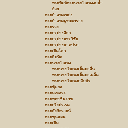
พระพิมพ์พระนางกำแพงงบน้ำ
อ้อย
พระกำแพงเขย่ง
พระกำแพงฐานตาราง
พระร่วง
พระกรุปางลีลา
พระกรุปางมารวิชัย
พระกรุปางนาคปรก
พระเปิดโลก
พระสิบทิศ
พระนางกำแพง
พระนางกำแพงเม็ดมะลื่น
พระนางกำแพงเม็ดมะเคล็ด
พระนางกำแพงกลีบบัว
พระซุ้มยอ
พระมเหศวร
พระพุทธชินราช
พระกริ่งปวเรศ
พระสังกัจจายน์
พระขุนแผน
พระเปิม