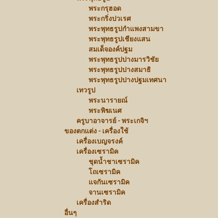
พระกรุฮอด
พระกริ่งปวเรศ
พระพุทธรูปกำแพงสามขา
พระพุทธรูปเชียงแสน
สมเด็จองค์ปฐม
พระพุทธรูปปางมารวิชัย
พระพุทธรูปปางสมาธิ
พระพุทธรูปปางปฐมเทศนา
เทวรูป
พระนารายณ์
พระพิฆเนศ
ครูบาอาจารย์ - พระเกจิฯ
ของตกแต่ง - เครื่องใช้
เครื่องเบญจรงค์
เครื่องเซรามิค
ชุดน้ำชาเซรามิค
โถเซรามิค
แจกันเซรามิค
จานเซรามิค
เครื่องสำริด
อื่นๆ