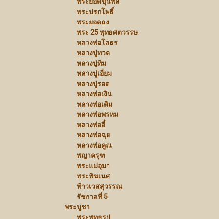
พระยอดขุนพล
พระปรกโพธิ์
พระยอดธง
พระ 25 พุทธศตวรรษ
หลวงพ่อโสธร
หลวงปู่ทวด
หลวงปู่ทิม
หลวงปู่เอี่ยม
หลวงปู่รอด
หลวงพ่อเงิน
หลวงพ่อเดิม
หลวงพ่อพรหม
หลวงพ่ออี๋
หลวงพ่อฉุย
หลวงพ่อคูณ
พญาครุฑ
พระแม่อุมา
พระพิฆเนศ
ท้าวเวสสุวรรณ
รัชกาลที่ 5
พระบูชา
พระพุทธรูป