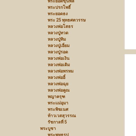
พระยอดขุนพล
พระปรกโพธิ์
พระยอดธง
พระ 25 พุทธศตวรรษ
หลวงพ่อโสธร
หลวงปู่ทวด
หลวงปู่ทิม
หลวงปู่เอี่ยม
หลวงปู่รอด
หลวงพ่อเงิน
หลวงพ่อเดิม
หลวงพ่อพรหม
หลวงพ่ออี๋
หลวงพ่อฉุย
หลวงพ่อคูณ
พญาครุฑ
พระแม่อุมา
พระพิฆเนศ
ท้าวเวสสุวรรณ
รัชกาลที่ 5
พระบูชา
พระพุทธรูป