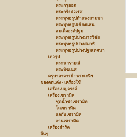
พระกรุฮอด
พระกริ่งปวเรศ
พระพุทธรูปกำแพงสามขา
พระพุทธรูปเชียงแสน
สมเด็จองค์ปฐม
พระพุทธรูปปางมารวิชัย
พระพุทธรูปปางสมาธิ
พระพุทธรูปปางปฐมเทศนา
เทวรูป
พระนารายณ์
พระพิฆเนศ
ครูบาอาจารย์ - พระเกจิฯ
ของตกแต่ง - เครื่องใช้
เครื่องเบญจรงค์
เครื่องเซรามิค
ชุดน้ำชาเซรามิค
โถเซรามิค
แจกันเซรามิค
จานเซรามิค
เครื่องสำริด
อื่นๆ