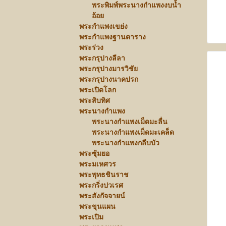
พระพิมพ์พระนางกำแพงงบน้ำ
อ้อย
พระกำแพงเขย่ง
พระกำแพงฐานตาราง
พระร่วง
พระกรุปางลีลา
พระกรุปางมารวิชัย
พระกรุปางนาคปรก
พระเปิดโลก
พระสิบทิศ
พระนางกำแพง
พระนางกำแพงเม็ดมะลื่น
พระนางกำแพงเม็ดมะเคล็ด
พระนางกำแพงกลีบบัว
พระซุ้มยอ
พระมเหศวร
พระพุทธชินราช
พระกริ่งปวเรศ
พระสังกัจจายน์
พระขุนแผน
พระเปิม