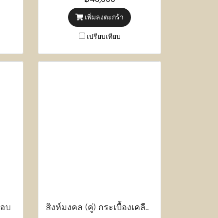
เซนติเมตร
เพิ่มลงตะกร้า
เปรียบเทียบ
ือบ
สิงห์มงคล (คู่) กระเบื้องเคลือบ