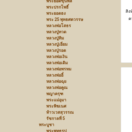
พระยอดขุนพล
พระปรกโพธิ์
สิง
พระยอดธง
ค
พระ 25 พุทธศตวรรษ
หลวงพ่อโสธร
ย
หลวงปู่ทวด
หลวงปู่ทิม
หลวงปู่เอี่ยม
หลวงปู่รอด
หลวงพ่อเงิน
หลวงพ่อเดิม
หลวงพ่อพรหม
หลวงพ่ออี๋
หลวงพ่อฉุย
หลวงพ่อคูณ
พญาครุฑ
พระแม่อุมา
พระพิฆเนศ
ท้าวเวสสุวรรณ
รัชกาลที่ 5
พระบูชา
พระพุทธรูป