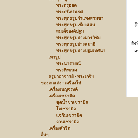
พระกรุฮอด
พระกริ่งปวเรศ
พระพุทธรูปกำแพงสามขา
ส
พระพุทธรูปเชียงแสน
สมเด็จองค์ปฐม
พระพุทธรูปปางมารวิชัย
สิง
พระพุทธรูปปางสมาธิ
พระพุทธรูปปางปฐมเทศนา
ค
เทวรูป
ย
พระนารายณ์
พระพิฆเนศ
ครูบาอาจารย์ - พระเกจิฯ
ของตกแต่ง - เครื่องใช้
เครื่องเบญจรงค์
เครื่องเซรามิค
ชุดน้ำชาเซรามิค
โถเซรามิค
แจกันเซรามิค
จานเซรามิค
เครื่องสำริด
อื่นๆ