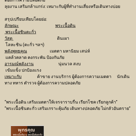
ต้องการความปลอดภัย
ลุยงาน เสริมกล้าแกร่ง: เหมาะกับผู้ที่ทำงานเสี่ยงหรือเดินทางบ่อย
สรุปเปรียบเทียบโดยย่อ:
ลักษณะ
พระเนื้อดิน
พระเนื้อชินตะกั่ว
วัสดุ
ดินเผา
โลหะชิน (ตะกั่ว ฯลฯ)
พลังพุทธคุณ
เมตตา มหานิยม เสน่ห์
แคล้วคลาด คงกระพัน ป้องกันภัย
อารมณ์พลังงาน
นุ่มนวล สงบ
เข้มแข็ง ปกป้องแรง
เหมาะกับ
ค้าขาย งานบริการ ผู้ต้องการความเมตตา นักเดิน
ทาง ทหาร ตำรวจ ผู้ต้องการความปลอดภัย
“พระเนื้อดิน เสริมเมตตาให้เจรจาราบรื่น เรียกโชค เรียกลูกค้า”
“พระเนื้อชินตะกั่ว เสริมเกราะคุ้มภัย เดินทางปลอดภัย ไม่กลัวอันตราย”