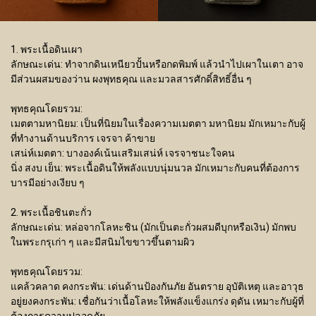
1. พระเนื้อดินเผา
ลักษณะเด่น: ทำจากดินเหนียวปั้นหรือกดพิมพ์ แล้วนำไปเผาในเตา อาจ
มีส่วนผสมของว่าน ผงพุทธคุณ และมวลสารศักดิ์สิทธิ์อื่น ๆ
พุทธคุณโดยรวม:
เมตตามหานิยม: เป็นที่นิยมในเรื่องความเมตตา มหานิยม มักเหมาะกับผู้
ที่ทำงานด้านบริการ เจรจา ค้าขาย
เสน่ห์เมตตา: บางองค์เน้นเสริมเสน่ห์ เจรจาชนะใจคน
นิ่ง สงบ เย็น: พระเนื้อดินให้พลังแบบนุ่มนวล มักเหมาะกับคนที่ต้องการ
บารมีอย่างเงียบ ๆ
2. พระเนื้อชินตะกั่ว
ลักษณะเด่น: หล่อจากโลหะชิน (มักเป็นตะกั่วผสมดีบุกหรือเงิน) มักพบ
ในพระกรุเก่า ๆ และมีสนิมไขขาวขึ้นตามผิว
พุทธคุณโดยรวม:
แคล้วคลาด คงกระพัน: เด่นด้านป้องกันภัย อันตราย อุบัติเหตุ และอาวุธ
อยู่ยงคงกระพัน: เชื่อกันว่าเนื้อโลหะให้พลังแข็งแกร่ง ดุดัน เหมาะกับผู้ที่