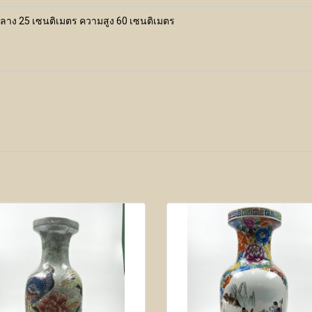
นย์กลาง 25 เซนติเมตร ความสูง 60 เซนติเมตร