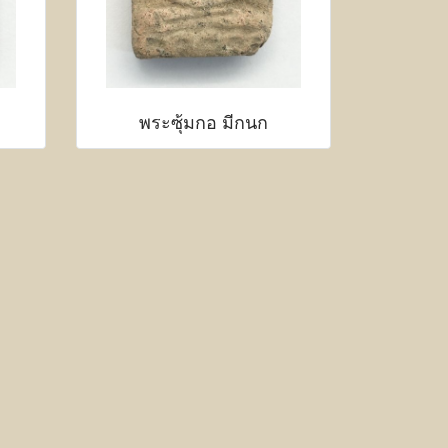
พระซุ้มกอ มีกนก