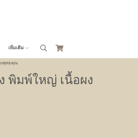
เพิ่มเติม
อผงพุทธคุณ
 พิมพ์ใหญ่ เนื้อผง