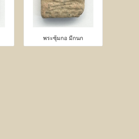
พระซุ้มกอ มีกนก