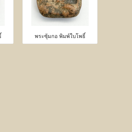
์
พระซุ้มกอ พิมพ์ใบโพธิ์