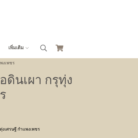
เพิ่มเติม
ำแพงเพชร
อดินเผา กรุทุ่ง
ร
ุทุ่งเศรษฐี กำแพงเพชร