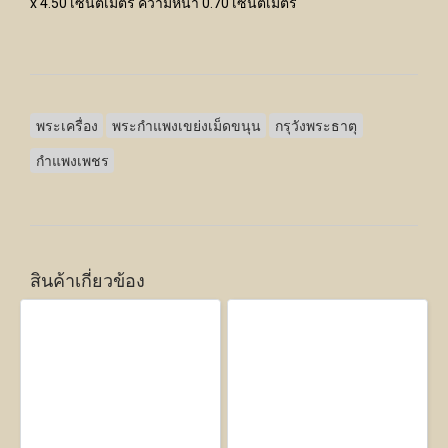
x 4.50 เซนติเมตร ความหนา 0.70 เซนติเมตร
พระเครื่อง
พระกำแพงเขย่งเม็ดขนุน
กรุวังพระธาตุ
กำแพงเพชร
สินค้าเกี่ยวข้อง